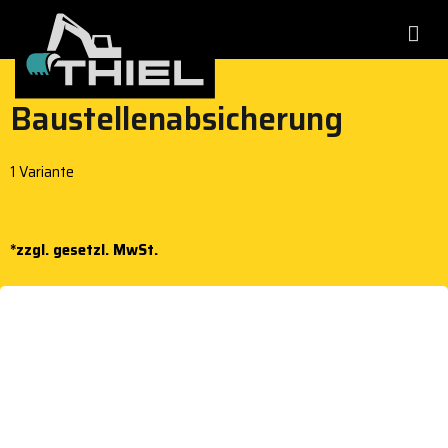
Zum
Inhalt
springen
Baustellenabsicherung
THIEL Baumaschinen
Baumaschinen- und
Anhängervermietung
& Anhänger
1 Variante
*zzgl. gesetzl. MwSt.